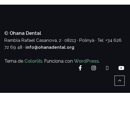
©
Ohana Dental
Rambla Rafael Casanova, 2 · 08213 · Polinyà · Tel: +34 626
72 69 48 ·
info@ohanadental.org
Tema de
Colorlib
. Funciona con
WordPress
.
Facebook
Instagram
Twitter
Yo
VOLV
ARRIB