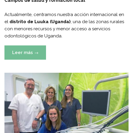
Campos de salud y formación local
Actualmente, centramos nuestra acción internacional en
el
distrito de Luuka (Uganda)
, una de las zonas rurales
con menores recursos y menor acceso a servicios
odontológicos de Uganda.
«Actuación
Leer más
→
Internacional»