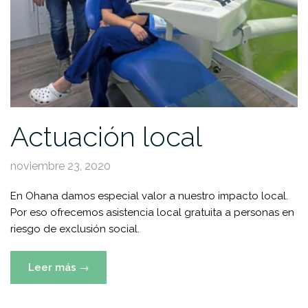
Actuación local
noviembre 23, 2020
En Ohana damos especial valor a nuestro impacto local.
Por eso ofrecemos asistencia local gratuita a personas en
riesgo de exclusión social.
«Actuación
Leer más
→
local»