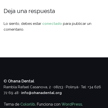
Deja una respuesta
Lo siento, debes estar
conectado
para publicar un
comentario.
©
Ohana Dental
Rambla Rafael Casanova, 2 · 08213 · Polinyà · Tel: +34 626
72 69 48 ·
info@ohanadental.org
Tema de
Colorlib
. Funciona con
WordPress
.