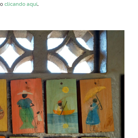
mo
clicando aquí
.