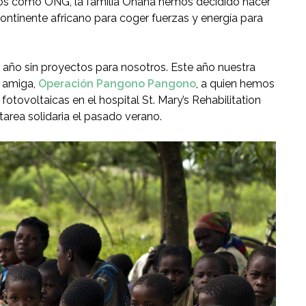
tos como ONG, la familia Ohana hemos decidido hacer
continente africano para coger fuerzas y energía para
 año sin proyectos para nosotros. Este año nuestra
n amiga,
Operación Pangono Pangono
, a quien hemos
fotovoltaicas en el hospital St. Mary’s Rehabilitation
area solidaria el pasado verano.