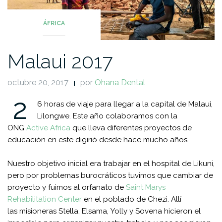
ÁFRICA
Malaui 2017
octubre 20, 2017
por
Ohana Dental
2
6 horas de viaje
para
llegar a la capital de
Malaui
,
Lilongwe. Este año colaboramos con la
ONG
Active Africa
que
lleva
diferentes proyectos de
educación en este digirió desde hace mucho años.
Nuestro objetivo inicial era trabajar en el hospital de
Likuni
,
pero
por
problemas burocráticos tuvimos que cambiar de
proyecto y fuimos al orfanato de
Saint Marys
Rehabilitation Center
en el poblado de
Chezi
. Allí
las
misioneras Stella
,
Elsama
,
Yolly
y
Sovena
hicieron el