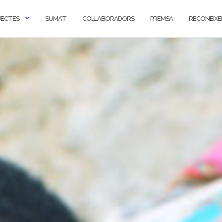
JECTES
SUMA’T
COL·LABORADORS
PREMSA
RECONEIX