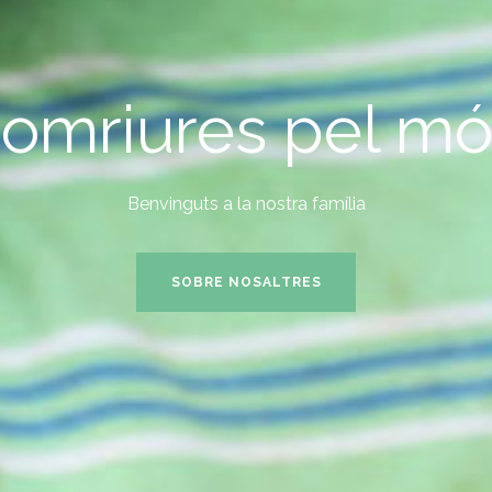
omriures pel m
Benvinguts a la nostra família
SOBRE NOSALTRES