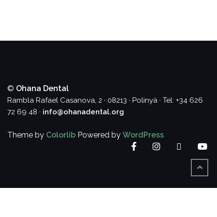
©
Ohana Dental
Rambla Rafael Casanova, 2 · 08213 · Polinyà · Tel: +34 626
72 69 48 ·
info@ohanadental.org
Theme by
Colorlib
Powered by
WordPress
Facebook
Instagram
Twitter
Yo
BACK
TO
TOP