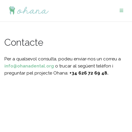
Skip
to
content
Contacte
Per a qualsevol consulta, podeu enviar-nos un correu a
info@ohanadental.org
o trucar al següent telèfon i
preguntar pel projecte Ohana:
+34 626 72 69 48.