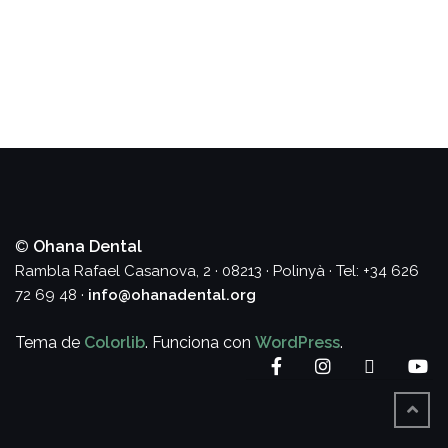
©
Ohana Dental
Rambla Rafael Casanova, 2 · 08213 · Polinyà · Tel: +34 626
72 69 48 ·
info@ohanadental.org
Tema de
Colorlib
. Funciona con
WordPress
.
Facebook
Instagram
Twitter
Yo
VOLV